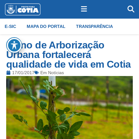
E-SIC
MAPA DO PORTAL
TRANSPARÊNCIA
Plano de Arborização
Urbana fortalecerá
qualidade de vida em Cotia
17/01/2017
Em
Notícias