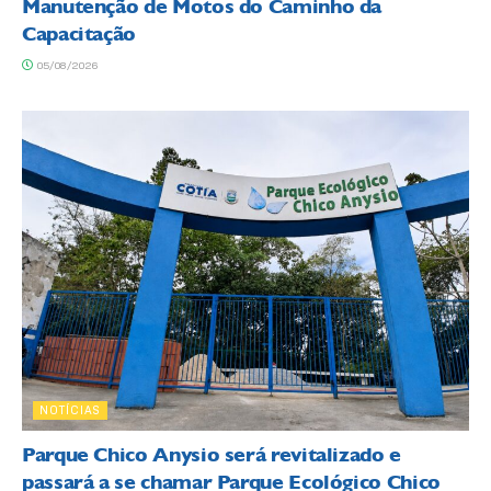
Manutenção de Motos do Caminho da
Capacitação
05/08/2026
NOTÍCIAS
Parque Chico Anysio será revitalizado e
passará a se chamar Parque Ecológico Chico