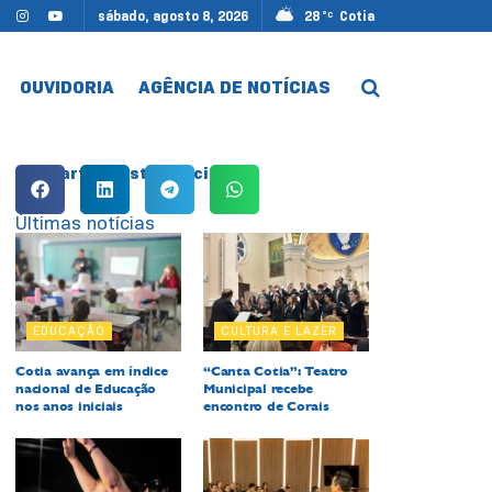
sábado, agosto 8, 2026
28
Cotia
°C
OUVIDORIA
AGÊNCIA DE NOTÍCIAS
Compartilhe esta notícia:
Últimas notícias
EDUCAÇÃO
CULTURA E LAZER
Cotia avança em índice
“Canta Cotia”: Teatro
nacional de Educação
Municipal recebe
nos anos iniciais
encontro de Corais