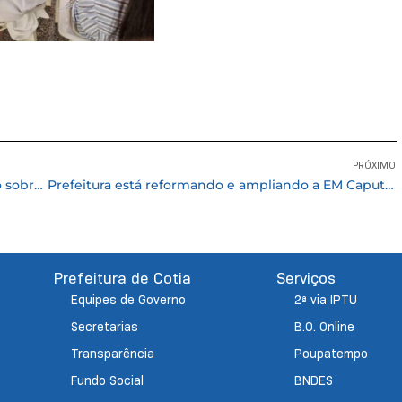
PRÓXIMO
Agentes de trânsito participam de capacitação sobre a atualização no CTB
Prefeitura está reformando e ampliando a EM Caputera. Unidade ganhará novos ambientes
Prefeitura de Cotia
Serviços
Equipes de Governo
2ª via IPTU
Secretarias
B.O. Online
Transparência
Poupatempo
Fundo Social
BNDES