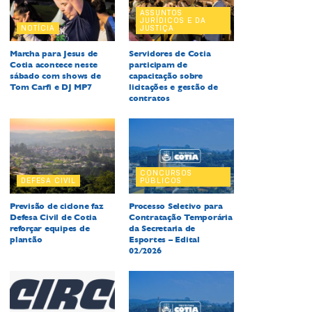
ASSUNTOS
JURÍDICOS E DA
NOTÍCIA
JUSTIÇA
Marcha para Jesus de
Servidores de Cotia
Cotia acontece neste
participam de
sábado com shows de
capacitação sobre
Tom Carfi e DJ MP7
licitações e gestão de
contratos
CONCURSOS
DEFESA CIVIL
PÚBLICOS
Previsão de ciclone faz
Processo Seletivo para
Defesa Civil de Cotia
Contratação Temporária
reforçar equipes de
da Secretaria de
plantão
Esportes – Edital
02/2026