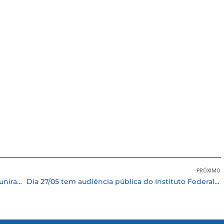
PRÓXIMO
Empresários, estudantes e trabalhadores se reuniram para aprender sobre economia global e impactos locais
Dia 27/05 tem audiência pública do Instituto Federal de Cotia