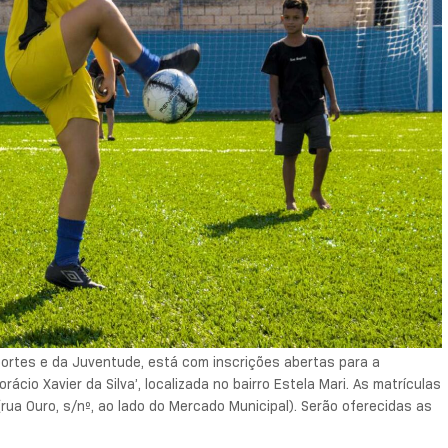
sportes e da Juventude, está com inscrições abertas para a
ácio Xavier da Silva’, localizada no bairro Estela Mari. As matrículas
rua Ouro, s/nº, ao lado do Mercado Municipal). Serão oferecidas as