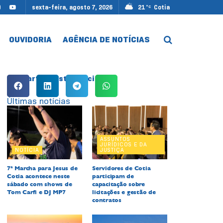
sexta-feira, agosto 7, 2026
21
Cotia
°C
OUVIDORIA
AGÊNCIA DE NOTÍCIAS
Compartilhe esta notícia:
Últimas notícias
ASSUNTOS
JURÍDICOS E DA
NOTÍCIA
JUSTIÇA
7ª Marcha para Jesus de
Servidores de Cotia
Cotia acontece neste
participam de
sábado com shows de
capacitação sobre
Tom Carfi e DJ MP7
licitações e gestão de
contratos