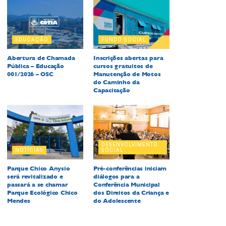
EDUCAÇÃO
FUNDO SOCIAL
Abertura de Chamada
Inscrições abertas para
Pública – Educação
cursos gratuitos de
001/2026 – OSC
Manutenção de Motos
do Caminho da
Capacitação
DESENVOLVIMENTO
NOTÍCIAS
SOCIAL
Parque Chico Anysio
Pré-conferências iniciam
será revitalizado e
diálogos para a
passará a se chamar
Conferência Municipal
Parque Ecológico Chico
dos Direitos da Criança e
Mendes
do Adolescente