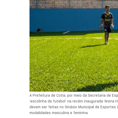
A Prefeitura de Cotia, por meio da Secretaria de E
‘escolinha de futebol’ na recém inaugurada ‘Arena Hor
devem ser feitas no Ginásio Municipal de Esportes (
modalidades masculina e feminina.