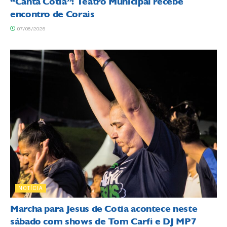
“Canta Cotia”: Teatro Municipal recebe
encontro de Corais
07/08/2026
NOTÍCIA
Marcha para Jesus de Cotia acontece neste
sábado com shows de Tom Carfi e DJ MP7