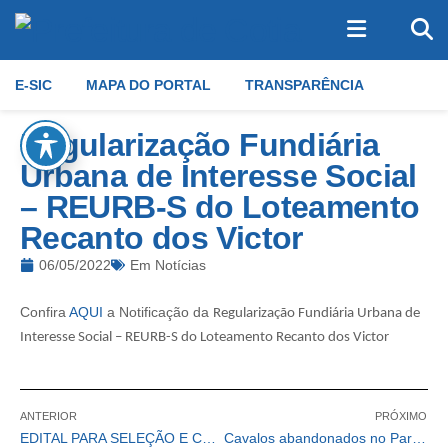
E-SIC
MAPA DO PORTAL
TRANSPARÊNCIA
Regularização Fundiária
Urbana de Interesse Social
– REURB-S do Loteamento
Recanto dos Victor
06/05/2022
Em
Notícias
Confira
AQUI
a Notificação da
Regularização Fundiária Urbana de
Interesse Social – REURB-S do Loteamento Recanto dos Victor
ANTERIOR
PRÓXIMO
EDITAL PARA SELEÇÃO E CONSTITUIÇÃO DO BANCO DE ASSISTENTES DE ALFABETIZAÇÃO VOLUNTÁRIOS PARA PROGRAMA TEMPO DE APRENDER.
Cavalos abandonados no Parque Rincão ganham um novo lar