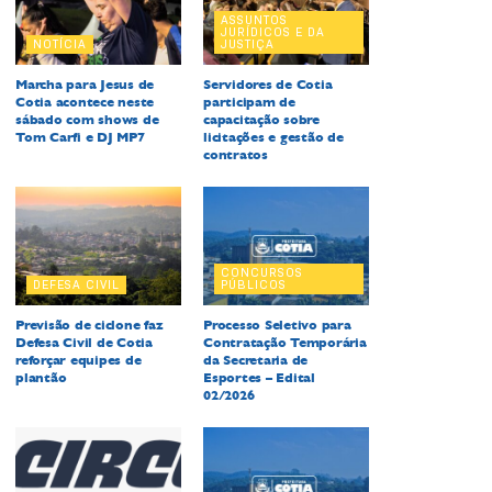
ASSUNTOS
JURÍDICOS E DA
NOTÍCIA
JUSTIÇA
Marcha para Jesus de
Servidores de Cotia
Cotia acontece neste
participam de
sábado com shows de
capacitação sobre
Tom Carfi e DJ MP7
licitações e gestão de
contratos
CONCURSOS
DEFESA CIVIL
PÚBLICOS
Previsão de ciclone faz
Processo Seletivo para
Defesa Civil de Cotia
Contratação Temporária
reforçar equipes de
da Secretaria de
plantão
Esportes – Edital
02/2026