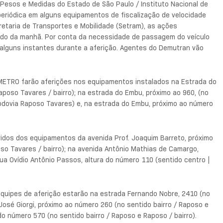
 Pesos e Medidas do Estado de São Paulo / Instituto Nacional de
 periódica em alguns equipamentos de fiscalização de velocidade
etaria de Transportes e Mobilidade (Setram), as ações
íodo da manhã. Por conta da necessidade de passagem do veículo
or alguns instantes durante a aferição. Agentes do Demutran vão
 INMETRO farão aferições nos equipamentos instalados na Estrada do
poso Tavares / bairro); na estrada do Embu, próximo ao 960, (no
 rodovia Raposo Tavares) e, na estrada do Embu, próximo ao número
eridos dos equipamentos da avenida Prof. Joaquim Barreto, próximo
so Tavares / bairro); na avenida Antônio Mathias de Camargo,
rua Ovídio Antônio Passos, altura do número 110 (sentido centro |
s equipes de aferição estarão na estrada Fernando Nobre, 2410 (no
 José Giorgi, próximo ao número 260 (no sentido bairro / Raposo e
a do número 570 (no sentido bairro / Raposo e Raposo / bairro).