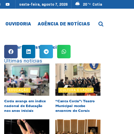
sexta-feira, agosto 7, 2026
20
Cotia
°C
OUVIDORIA
AGÊNCIA DE NOTÍCIAS
Compartilhe esta notícia:
Últimas notícias
EDUCAÇÃO
CULTURA E LAZER
Cotia avança em índice
“Canta Cotia”: Teatro
nacional de Educação
Municipal recebe
nos anos iniciais
encontro de Corais