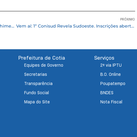
PRÓXIMO
Fundo Social de Cotia promove cuidado e acolhimento na Sociedade de São Vicente de Paulo
Vem aí: 1º Conisud Revela Sudoeste. Inscrições abertas
Prefeitura de Cotia
Serviços
Equipes de Governo
2ª via IPTU
Secretarias
B.O. Online
Transparência
Poupatempo
Fundo Social
BNDES
Mapa do Site
Nota Fiscal