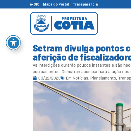
e-SIC
Mapa do Portal
Transparência
Setram divulga pontos c
aferição de fiscalizado
As interdições durarão poucos instantes e são nec
equipamentos. Demutran acompanhará a ação nos d
08/12/2023
Em
Notícias
,
Planejamento, Transp