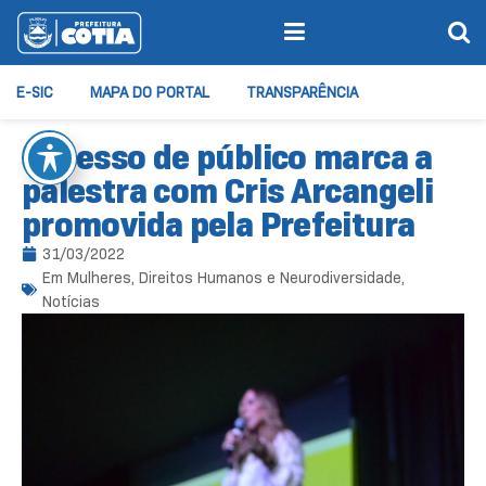
E-SIC
MAPA DO PORTAL
TRANSPARÊNCIA
Sucesso de público marca a
palestra com Cris Arcangeli
promovida pela Prefeitura
31/03/2022
Em
Mulheres, Direitos Humanos e Neurodiversidade
,
Notícias