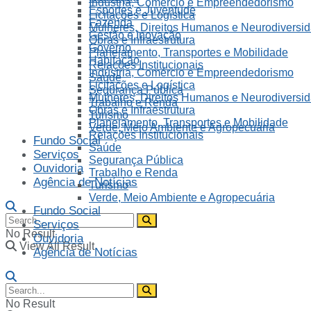
Indústria, Comércio e Empreendedorismo
Esportes e Juventude
Licitações e Logística
Fazenda
Mulheres, Direitos Humanos e Neurodiversi
Gestão e Inovação
Obras e Infraestrutura
Governo
Planejamento, Transportes e Mobilidade
Habitação
Relações Institucionais
Indústria, Comércio e Empreendedorismo
Saúde
Licitações e Logística
Segurança Pública
Mulheres, Direitos Humanos e Neurodiversi
Trabalho e Renda
Obras e Infraestrutura
Turismo
Planejamento, Transportes e Mobilidade
Verde, Meio Ambiente e Agropecuária
Relações Institucionais
Fundo Social
Saúde
Serviços
Segurança Pública
Ouvidoria
Trabalho e Renda
Agência de Notícias
Turismo
Verde, Meio Ambiente e Agropecuária
Fundo Social
Serviços
No Result
Ouvidoria
View All Result
Agência de Notícias
No Result