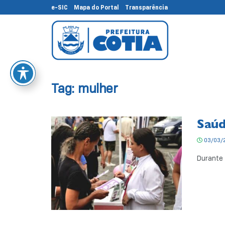
e-SIC
Mapa do Portal
Transparência
Tag:
mulher
Saúd
03/03/
Durante 