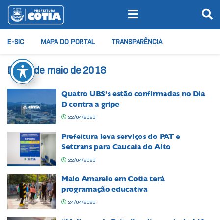
E-SIC
MAPA DO PORTAL
TRANSPARÊNCIA
Dia:
2 de maio de 2018
Quatro UBS’s estão confirmadas no Dia
D contra a gripe
22/04/2023
Prefeitura leva serviços do PAT e
Settrans para Caucaia do Alto
22/04/2023
Maio Amarelo em Cotia terá
programação educativa
24/04/2023