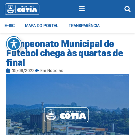
E-SIC
MAPA DO PORTAL
TRANSPARÊNCIA
Campeonato Municipal de
Futebol chega às quartas de
final
15/09/2022
Em
Notícias