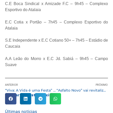
C.E Boca Sindical x Amizade F.C – 9h45 – Complexo
Esportivo do Atalaia
E.C Cotia x Portão – 7h45 – Complexo Esportivo do
Atalaia
S.E Independente x E.C Cotiano 50+ – 7h45 – Estádio de
Caucaia
A.A Leão do Morro x E.C Jd. Sabiá – 9h45 – Campo
Suave
ANTERIOR
PRÓXIMO
“Viva: A Vida é uma Festa” estará em cartaz na Biblioteca Batista Cepelos
“Asfalto Novo” vai revitalizar todas as ruas do bairro Jd. Barro Branco
Compartilhe esta notícia:
Últimas notícias