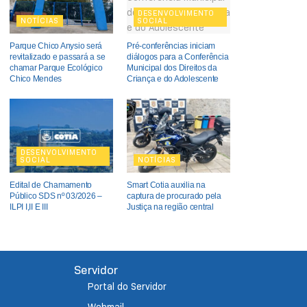
DESENVOLVIMENTO
NOTÍCIAS
SOCIAL
Parque Chico Anysio será
Pré-conferências iniciam
revitalizado e passará a se
diálogos para a Conferência
chamar Parque Ecológico
Municipal dos Direitos da
Chico Mendes
Criança e do Adolescente
DESENVOLVIMENTO
SOCIAL
NOTÍCIAS
Edital de Chamamento
Smart Cotia auxilia na
Público SDS nº 03/2026 –
captura de procurado pela
ILPI I,II E III
Justiça na região central
Servidor
Portal do Servidor
Webmail