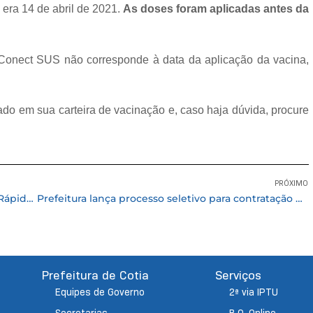
 era 14 de abril de 2021.
As doses foram aplicadas antes da
 Conect SUS não corresponde à data da aplicação da vacina,
ado em sua carteira de vacinação e, caso haja dúvida, procure
PRÓXIMO
Inscrições abertas para cursos do Empreenda Rápido em parceria com o Sebrae Aqui
Prefeitura lança processo seletivo para contratação de farmacêutico e assistente de farmácia
Prefeitura de Cotia
Serviços
Equipes de Governo
2ª via IPTU
Secretarias
B.O. Online