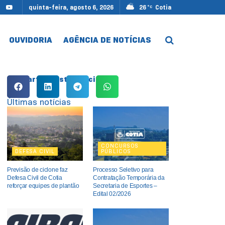
quinta-feira, agosto 6, 2026
26
Cotia
°C
OUVIDORIA
AGÊNCIA DE NOTÍCIAS
Compartilhe esta notícia:
Últimas notícias
CONCURSOS
DEFESA CIVIL
PÚBLICOS
Previsão de ciclone faz
Processo Seletivo para
Defesa Civil de Cotia
Contratação Temporária da
reforçar equipes de plantão
Secretaria de Esportes –
Edital 02/2026