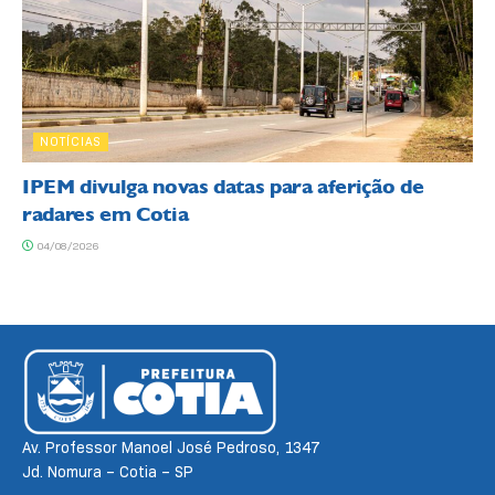
NOTÍCIAS
IPEM divulga novas datas para aferição de
radares em Cotia
04/08/2026
Av. Professor Manoel José Pedroso, 1347
Jd. Nomura – Cotia – SP