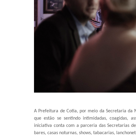
A Prefeitura de Cotia, por meio da Secretaria da
que estão se sentindo intimidadas, coagidas, a
iniciativa conta com a parceria das Secretarias 
bares, casas noturnas, shows, tabacarias, lanchonete