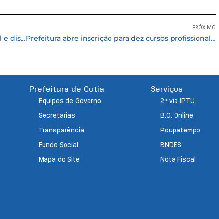
PRÓXIMO
Vigilância Epidemiológica faz Grito de Carnaval e distribui centenas de preservativos
Prefeitura abre inscrição para dez cursos profissionalizantes gratuitos em parceria com o Senac a partir do dia 27/02
Prefeitura de Cotia
Serviços
Equipes de Governo
2ª via IPTU
Secretarias
B.O. Online
Transparência
Poupatempo
Fundo Social
BNDES
Mapa do Site
Nota Fiscal