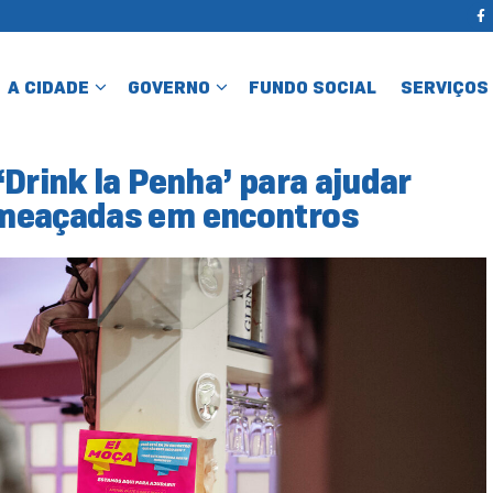
A CIDADE
GOVERNO
FUNDO SOCIAL
SERVIÇOS
Drink la Penha’ para ajudar
ameaçadas em encontros