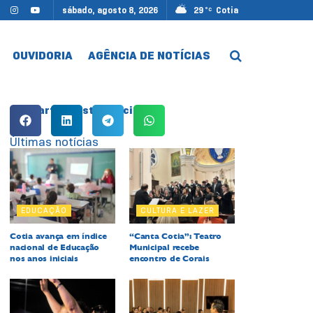
sábado, agosto 8, 2026
29
Cotia
°C
OUVIDORIA
AGÊNCIA DE NOTÍCIAS
Compartilhe esta notícia:
Últimas notícias
EDUCAÇÃO
CULTURA E LAZER
Cotia avança em índice
“Canta Cotia”: Teatro
nacional de Educação
Municipal recebe
nos anos iniciais
encontro de Corais