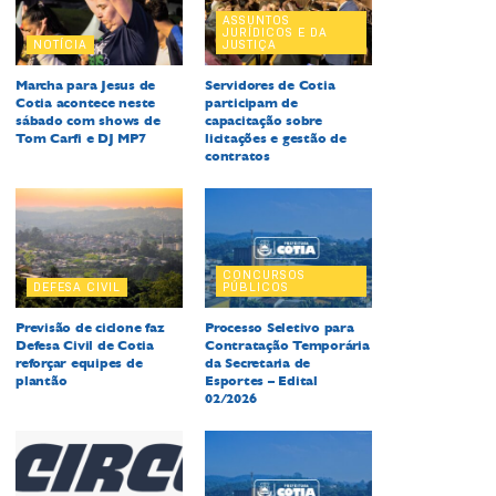
ASSUNTOS
JURÍDICOS E DA
NOTÍCIA
JUSTIÇA
Marcha para Jesus de
Servidores de Cotia
Cotia acontece neste
participam de
sábado com shows de
capacitação sobre
Tom Carfi e DJ MP7
licitações e gestão de
contratos
CONCURSOS
DEFESA CIVIL
PÚBLICOS
Previsão de ciclone faz
Processo Seletivo para
Defesa Civil de Cotia
Contratação Temporária
reforçar equipes de
da Secretaria de
plantão
Esportes – Edital
02/2026