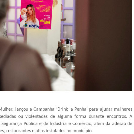
 Mulher, lançou a Campanha ‘Drink la Penha’ para ajudar mulheres
ssediadas ou violentadas de alguma forma durante encontros. A
de Segurança Pública e de Indústria e Comércio, além da adesão de
s, restaurantes e afins instalados no município.