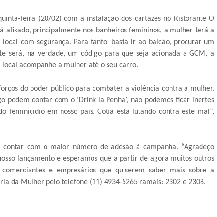
uinta-feira (20/02) com a instalação dos cartazes no Ristorante O
 afixado, principalmente nos banheiros femininos, a mulher terá a
 local com segurança. Para tanto, basta ir ao balcão, procurar um
te será, na verdade, um código para que seja acionada a GCM, a
 local acompanhe a mulher até o seu carro.
rços do poder público para combater a violência contra a mulher.
o podem contar com o ‘Drink la Penha’, não podemos ficar inertes
o feminicídio em nosso país. Cotia está lutando contra este mal”,
era contar com o maior número de adesão à campanha. “Agradeço
 nosso lançamento e esperamos que a partir de agora muitos outros
s comerciantes e empresários que quiserem saber mais sobre a
a da Mulher pelo telefone (11) 4934-5265 ramais: 2302 e 2308.