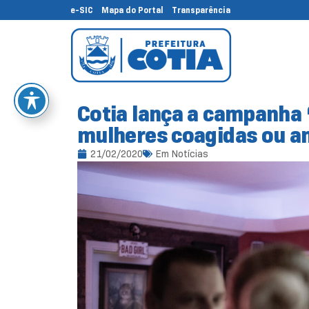
e-SIC
Mapa do Portal
Transparência
Cotia lança a campanha ‘
mulheres coagidas ou 
21/02/2020
Em
Notícias