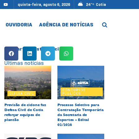
quinta-feira, agosto 6, 2026
24
Cotia
°C
OUVIDORIA
AGÊNCIA DE NOTÍCIAS
Compartilhe esta notícia:
Últimas notícias
CONCURSOS
DEFESA CIVIL
PÚBLICOS
Previsão de ciclone faz
Processo Seletivo para
Defesa Civil de Cotia
Contratação Temporária
reforçar equipes de
da Secretaria de
plantão
Esportes – Edital
02/2026