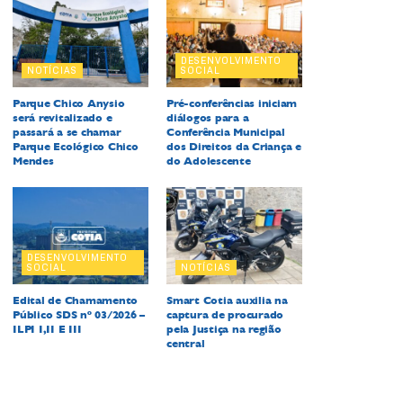
DESENVOLVIMENTO
NOTÍCIAS
SOCIAL
Parque Chico Anysio
Pré-conferências iniciam
será revitalizado e
diálogos para a
passará a se chamar
Conferência Municipal
Parque Ecológico Chico
dos Direitos da Criança e
Mendes
do Adolescente
DESENVOLVIMENTO
SOCIAL
NOTÍCIAS
Edital de Chamamento
Smart Cotia auxilia na
Público SDS nº 03/2026 –
captura de procurado
ILPI I,II E III
pela Justiça na região
central