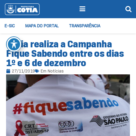
E-SIC
MAPA DO PORTAL
TRANSPARÊNCIA
Cotia realiza a Campanha
Fique Sabendo entre os dias
1º e 6 de dezembro
27/11/2019
Em
Notícias