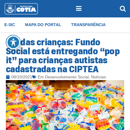
E-SIC
MAPA DO PORTAL
TRANSPARÊNCIA
Dia das crianças: Fundo
Social está entregando “pop
it” para crianças autistas
cadastradas na CIPTEA
08/10/2021
Em
Desenvolvimento Social
,
Notícias