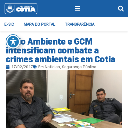
E-SIC
MAPA DO PORTAL
TRANSPARÊNCIA
Meio Ambiente e GCM
intensificam combate a
crimes ambientais em Cotia
17/02/2017
Em
Notícias
,
Segurança Pública