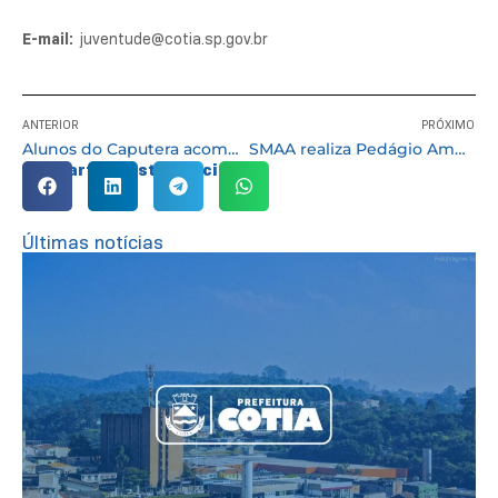
E-mail:
juventude@cotia.sp.gov.br
ANTERIOR
PRÓXIMO
Alunos do Caputera acompanham apresentação de teatro “Se essa rua fosse minha”
SMAA realiza Pedágio Ambiental em Caucaia Cotia e no Parque São George
Compartilhe esta notícia:
Últimas notícias