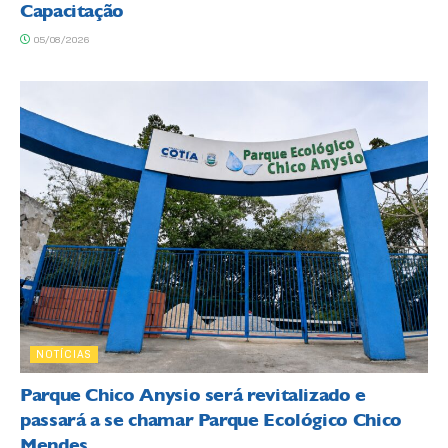
Capacitação
05/08/2026
NOTÍCIAS
Parque Chico Anysio será revitalizado e
passará a se chamar Parque Ecológico Chico
Mendes